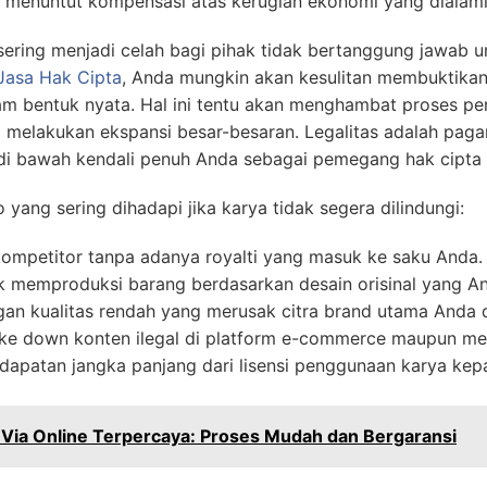
k menuntut kompensasi atas kerugian ekonomi yang dialami
f sering menjadi celah bagi pihak tidak bertanggung jawab 
Jasa Hak Cipta
, Anda mungkin akan kesulitan membuktikan
am bentuk nyata. Hal ini tentu akan menghambat proses pe
 melakukan ekspansi besar-besaran. Legalitas adalah paga
di bawah kendali penuh Anda sebagai pemegang hak cipta 
 yang sering dihadapi jika karya tidak segera dilindungi:
kompetitor tanpa adanya royalti yang masuk ke saku Anda.
uk memproduksi barang berdasarkan desain orisinal yang A
an kualitas rendah yang merusak citra brand utama Anda d
ke down konten ilegal di platform e-commerce maupun med
ndapatan jangka panjang dari lisensi penggunaan karya kep
 Via Online Terpercaya: Proses Mudah dan Bergaransi