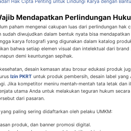
ar! Hak Cipta Penting untuk Lindungi Karya dengan Bantu
Wajib Mendapatkan Perlindungan Huk
um paham mengenai cakupan luas dari perlindungan hak cip
dan sudah diwujudkan dalam bentuk nyata bisa mendapatkan 
 hingga karya fotografi yang digunakan dalam katalog produ
kan bahwa setiap elemen visual dan intelektual dari brand
anapun demi keuntungan sepihak.
n kesehatan, desain kemasan atau brosur edukasi produk j
urus
Izin PKRT
untuk produk pembersih, desain label yang
ngi. Jika kompetitor meniru mentah-mentah tata letak dan i
senjata utama Anda untuk melakukan teguran hukum secara
rsebut dari pasaran.
a yang paling sering didaftarkan oleh pelaku UMKM:
asan produk, dan banner promosi digital.