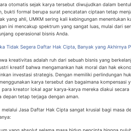
ecara otomatis sejak karya tersebut diwujudkan dalam bent
 bukti formal berupa surat pencatatan ciptaan tetap menja
ak yang ahli, UMKM sering kali kebingungan menentukan ka
ngan ini mencakup spektrum yang sangat luas, mulai dari s
jang operasional bisnis Anda.
Jika Tidak Segera Daftar Hak Cipta, Banyak yang Akhirnya 
 kreativitas adalah ruh dari sebuah bisnis yang berkelanj
ustri kreatif bahwa mengamankan hak moral dan hak ekono
nkan investasi strategis. Dengan memiliki perlindungan hu
 menggunakan karya tersebut dan bagaimana kompensasi y
ra kreator lokal agar karya-karya mereka diakui secara 
sa depan tetap terjaga dengan aman.
elalui Jasa Daftar Hak Cipta sangat krusial bagi masa de
anya:
um yang absolut selama masa hidup pencipta hingga puluh