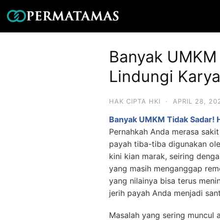
Banyak UMKM T
Lindungi Kary
HAK CIPTA HKI
·
APRIL 28, 20
Banyak UMKM Tidak Sadar! H
Pernahkah Anda merasa sakit h
payah tiba-tiba digunakan ol
kini kian marak, seiring den
yang masih menganggap remeh 
yang nilainya bisa terus meni
jerih payah Anda menjadi san
Masalah yang sering muncul a