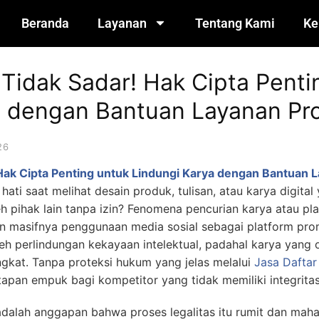
Beranda
Layanan
Tentang Kami
Ke
idak Sadar! Hak Cipta Penti
a dengan Bantuan Layanan Pro
26
ak Cipta Penting untuk Lindungi Karya dengan Bantuan L
ati saat melihat desain produk, tulisan, atau karya digit
eh pihak lain tanpa izin? Fenomena pencurian karya atau p
gan masifnya penggunaan media sosial sebagai platform pr
perlindungan kekayaan intelektual, padahal karya yang or
ngkat. Tanpa proteksi hukum yang jelas melalui
Jasa Daftar
tapan empuk bagi kompetitor yang tidak memiliki integrita
dalah anggapan bahwa proses legalitas itu rumit dan mahal