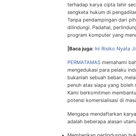
terhadap karya cipta lahir s
sengketa hukum di pengadilan,
Tanpa pendampingan dari pih
dilindungi. Padahal, perlindu
program komputer yang menun
|Baca juga:
Ini Risiko Nyata 
PERMATAMAS
memahami bahwa
mengedukasi para pelaku ind
bukanlah sebuah beban, melai
penuh atas siapa yang boleh
Kami berkomitmen membantu pa
potensi komersialisasi di ma
Mengapa mendaftarkan karya m
adalah beberapa alasan utam
Memberikan perlindungan huk