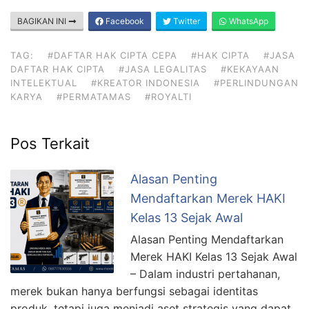
BAGIKAN INI
Facebook
Twitter
WhatsApp
TAG:
#DAFTAR HAK CIPTA CEPA
#HAK CIPTA
#JASA
DAFTAR HAK CIPTA
#JASA LEGALITAS
#KEKAYAAN
INTELEKTUAL
#KREATOR INDONESIA
#PERLINDUNGAN
KARYA
#PERMATAMAS
#ROYALTI
Pos Terkait
Alasan Penting
Mendaftarkan Merek HAKI
Kelas 13 Sejak Awal
Alasan Penting Mendaftarkan
Merek HAKI Kelas 13 Sejak Awal
– Dalam industri pertahanan,
merek bukan hanya berfungsi sebagai identitas
produk, tetapi juga menjadi aset strategis yang dapat