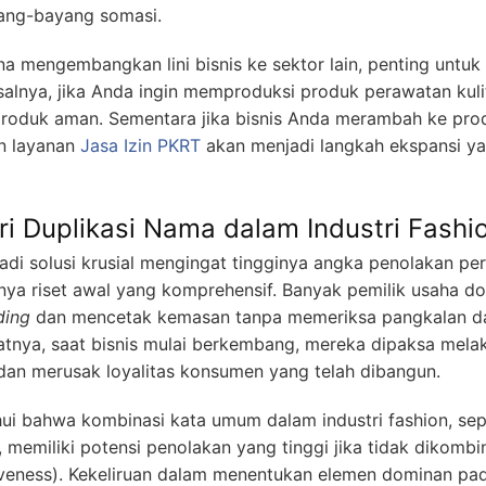
yang-bayang somasi.
a mengembangkan lini bisnis ke sektor lain, penting untuk 
salnya, jika Anda ingin memproduksi produk perawatan ku
oduk aman. Sementara jika bisnis Anda merambah ke prod
an layanan
Jasa Izin PKRT
akan menjadi langkah ekspansi ya
ri Duplikasi Nama dalam Industri Fashi
di solusi krusial mengingat tingginya angka penolakan pe
ya riset awal yang komprehensif. Banyak pemilik usaha do
ding
dan mencetak kemasan tanpa memeriksa pangkalan dat
ibatnya, saat bisnis mulai berkembang, mereka dipaksa mel
dan merusak loyalitas konsumen yang telah dibangun.
i bahwa kombinasi kata umum dalam industri fashion, sep
y”, memiliki potensi penolakan yang tinggi jika tidak dikomb
veness). Kekeliruan dalam menentukan elemen dominan pada