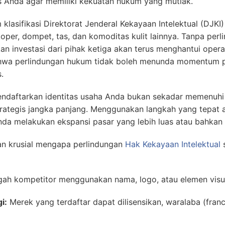
nis Anda agar memiliki kekuatan hukum yang mutlak.
 klasifikasi Direktorat Jenderal Kekayaan Intelektual (DJKI
oper, dompet, tas, dan komoditas kulit lainnya. Tanpa perl
n investasi dari pihak ketiga akan terus menghantui operas
a perlindungan hukum tidak boleh menunda momentum pe
.
endaftarkan identitas usaha Anda bukan sekadar memenuhi f
trategis jangka panjang. Menggunakan langkah yang tepat
da melakukan ekspansi pasar yang lebih luas atau bahkan m
an krusial mengapa perlindungan
Hak Kekayaan Intelektual
s
h kompetitor menggunakan nama, logo, atau elemen visual
i:
Merek yang terdaftar dapat dilisensikan, waralaba (franc