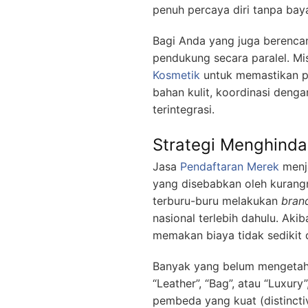
penuh percaya diri tanpa ba
Bagi Anda yang juga berencan
pendukung secara paralel. Mi
Kosmetik
untuk memastikan pr
bahan kulit, koordinasi deng
terintegrasi.
Strategi Menghinda
Jasa
Pendaftaran Merek
menja
yang disebabkan oleh kurangn
terburu-buru melakukan
bran
nasional terlebih dahulu. Ak
memakan biaya tidak sedikit 
Banyak yang belum mengetahu
“Leather”, “Bag”, atau “Luxur
pembeda yang kuat (distincti