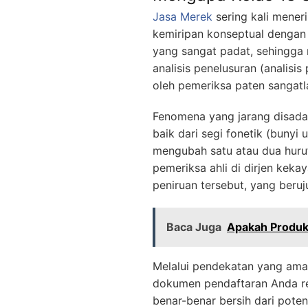
Jasa Merek
sering kali mener
kemiripan konseptual denga
yang sangat padat, sehingga r
analisis penelusuran (analis
oleh pemeriksa paten sangatla
Fenomena yang jarang disadari
baik dari segi fonetik (bunyi
mengubah satu atau dua huruf
pemeriksa ahli di dirjen kek
peniruan tersebut, yang beru
Baca Juga
Apakah Produk
Melalui pendekatan yang ama
dokumen pendaftaran Anda re
benar-benar bersih dari pote