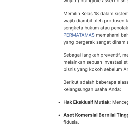
wujud (intangible asset) bis
Memilih Kelas 18 dalam sistem
wajib diambil oleh produsen k
sengketa hukum atau penolaka
PERMATAMAS
memahami bahw
yang bergerak sangat dinamis
Sebagai langkah preventif, m
melainkan sebuah investasi s
bisnis yang kokoh sebelum An
Berikut adalah beberapa alas
kelangsungan usaha Anda:
Hak Eksklusif Mutlak:
Mencega
Aset Komersial Bernilai Tingg
fidusia.