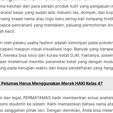
ima keluhan dari para perajin produk kulit yang pengajuan 
n
brand
besar yang sudah ada. Industri tas, dompet, dan kop
uang kreasi nama atau logo baru sering kali tumpang tindi
is pasca-pencarian) yang mendalam, peluang permohonan And
h kecil.
 oleh pelaku usaha fashion adalah kemiripan pada pokoknya 
 ucapan) maupun visual visualisasi logo. Banyak yang bersp
, mereka bisa lolos dari kurasi ketat DJKI. Faktanya, sist
ayaan intelektual memiliki parameter ketat yang dengan mu
jung pada kerugian waktu dan biaya pendaftaran yang hang
 Pelumas Harus Menggunakan Merek HAKI Kelas 4?
n dan legal, PERMATAMAS hadir memberikan solusi analisi
smi disubmit ke sistem. Kami memastikan bahwa nama ata
nsi sanggahan pihak lain. Dengan demikian, Anda bisa mela