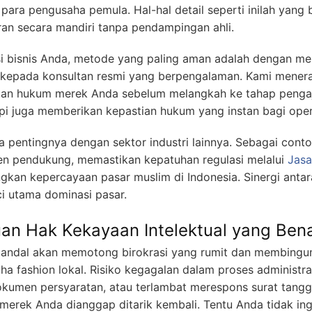
ara pengusaha pemula. Hal-hal detail seperti inilah yang b
an secara mandiri tanpa pendampingan ahli.
i bisnis Anda, metode yang paling aman adalah dengan m
 kepada konsultan resmi yang berpengalaman. Kami mener
atan hukum merek Anda sebelum melangkah ke tahap pengaju
pi juga memberikan kepastian hukum yang instan bagi ope
pentingnya dengan sektor industri lainnya. Sebagai conto
emen pendukung, memastikan kepatuhan regulasi melalui
Jasa
kan kepercayaan pasar muslim di Indonesia. Sinergi anta
ci utama dominasi pasar.
uan Hak Kekayaan Intelektual yang Ben
andal akan memotong birokrasi yang rumit dan membingun
ha fashion lokal. Risiko kegagalan dalam proses administras
umen persyaratan, atau terlambat merespons surat tangga
ek Anda dianggap ditarik kembali. Tentu Anda tidak ingin