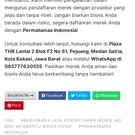
membantu. Kami memiliki pengalaman dalam
mengurus pendaftaran merek dengan prosedur yang
jelas dan tanpa ribet. Jangan biarkan bisnis Anda
berada dalam risiko, segera daftarkan merek Anda
dengan
Permatamas Indonesia
!
Untuk konsultasi lebih lanjut, hubungi kami di
Plaza
THB Lantai 2 Blok F2 No 61, Pejuang, Medan Satria,
Kota Bekasi, Jawa Barat
atau melalui
WhatsApp di
085777630555
. Pastikan merek Anda aman dan
bisnis Anda terus berkembang tanpa hambatan!
BAGIKAN INI
Facebook
Twitter
WhatsApp
Pin It
TAG:
#BAGAIMANA JASA PENDAFTARAN MEREK HKI
BISA MEMBANTU BISNIS ANDA?
#PERMATAMAS
INDONESIA