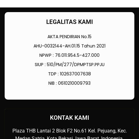
LEGALITAS KAMI
AKTA PENDIRIAN No.15
AHU-0032144-AH.01.15 Tahun 2021
NPWP : 76.011.954.5-427.000
SIUP : 510/PM/277/DPMPTSP.PPJU
TDP : 102637007638
NIB : 0610210009793
KONTAK KAMI
Plaza THB Lantai 2 Blok F2 No.61 Kel. Pejuang, Kec.
Medan Satria, Kota Bekasi,Jawa Barat, Indonesia.