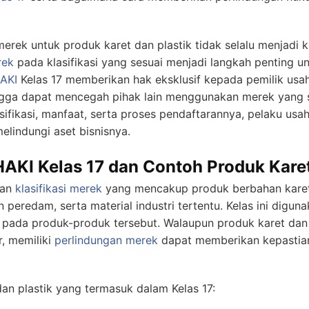
rek untuk produk karet dan plastik tidak selalu menjadi 
rek
pada klasifikasi yang sesuai menjadi langkah penting 
AKI
Kelas 17 memberikan hak eksklusif kepada pemilik usah
gga dapat mencegah pihak lain menggunakan merek yang s
fikasi, manfaat, serta proses pendaftarannya, pelaku us
elindungi aset bisnisnya.
AKI Kelas 17 dan Contoh Produk Karet 
kan
klasifikasi merek
yang mencakup produk berbahan karet, 
n peredam, serta material industri tertentu. Kelas ini digun
 pada produk-produk tersebut. Walaupun produk karet dan p
, memiliki
perlindungan merek
dapat memberikan kepastia
dan plastik yang termasuk dalam Kelas 17: