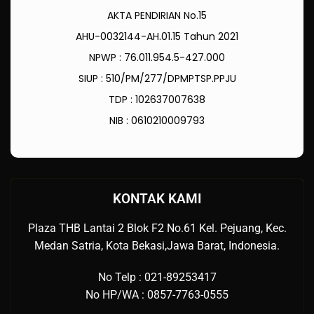
AKTA PENDIRIAN No.15
AHU-0032144-AH.01.15 Tahun 2021
NPWP : 76.011.954.5-427.000
SIUP : 510/PM/277/DPMPTSP.PPJU
TDP : 102637007638
NIB : 0610210009793
KONTAK KAMI
Plaza THB Lantai 2 Blok F2 No.61 Kel. Pejuang, Kec.
Medan Satria, Kota Bekasi,Jawa Barat, Indonesia.
No Telp : 021-89253417
No HP/WA : 0857-7763-0555