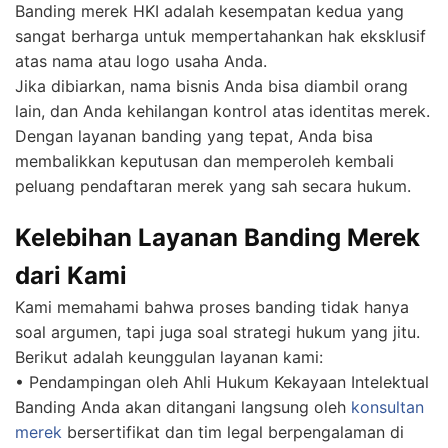
Banding merek HKI adalah kesempatan kedua yang
sangat berharga untuk mempertahankan hak eksklusif
atas nama atau logo usaha Anda.
Jika dibiarkan, nama bisnis Anda bisa diambil orang
lain, dan Anda kehilangan kontrol atas identitas merek.
Dengan layanan banding yang tepat, Anda bisa
membalikkan keputusan dan memperoleh kembali
peluang pendaftaran merek yang sah secara hukum.
Kelebihan Layanan Banding Merek
dari Kami
Kami memahami bahwa proses banding tidak hanya
soal argumen, tapi juga soal strategi hukum yang jitu.
Berikut adalah keunggulan layanan kami:
• Pendampingan oleh Ahli Hukum Kekayaan Intelektual
Banding Anda akan ditangani langsung oleh
konsultan
merek
bersertifikat dan tim legal berpengalaman di