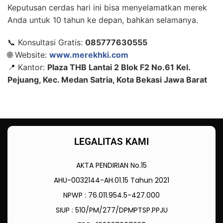
Keputusan cerdas hari ini bisa menyelamatkan merek
Anda untuk 10 tahun ke depan, bahkan selamanya.
📞 Konsultasi Gratis:
085777630555
🌐 Website:
www.merekhki.com
📍 Kantor:
Plaza THB Lantai 2 Blok F2 No.61 Kel.
Pejuang, Kec. Medan Satria, Kota Bekasi Jawa Barat
LEGALITAS KAMI
AKTA PENDIRIAN No.15
AHU-0032144-AH.01.15 Tahun 2021
NPWP : 76.011.954.5-427.000
SIUP : 510/PM/277/DPMPTSP.PPJU