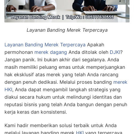
Layanan Banding Merek Terpercaya
Layanan Banding Merek Terpercaya
Apakah
permohonan
merek dagang
Anda ditolak oleh
DJKI
?
Jangan panik. Ini bukan akhir dari segalanya. Anda
masih memiliki peluang emas untuk memperjuangkan
hak eksklusif atas merek yang telah Anda rancang
dengan penuh dedikasi. Melalui proses banding
merek
HKI
, Anda dapat mengambil langkah strategis yang
diakui secara hukum untuk melindungi identitas dan
reputasi bisnis yang telah Anda bangun dengan penuh
kerja keras dan konsistensi.
Kami hadir memberikan solusi terbaik untuk Anda
melalui layanan banding merek
HKI
yang terpercaya