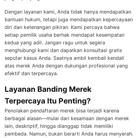
Dengan layanan kami, Anda tidak hanya mendapatkan
bantuan hukum, tetapi juga mendapatkan kepercayaan
diri dan ketenangan pikiran. Kami percaya bahwa
setiap pemilik usaha berhak mendapat kesempatan
kedua yang adil. Jangan ragu untuk segera
menghubungi kami dan dapatkan konsultasi gratis
seputar kasus Anda. Saatnya ambil kembali kendali
atas merek Anda dengan dukungan profesional yang
efektif dan terpercaya.
Layanan Banding Merek
Terpercaya Itu Penting?
Penolakan pendaftaran merek bisa terjadi karena
berbagai alasan—mulai dari kesamaan dengan merek
lain, deskriptif, hingga dianggap tidak memiliki
pembeda. Namun, bukan berarti Anda harus menyerah.