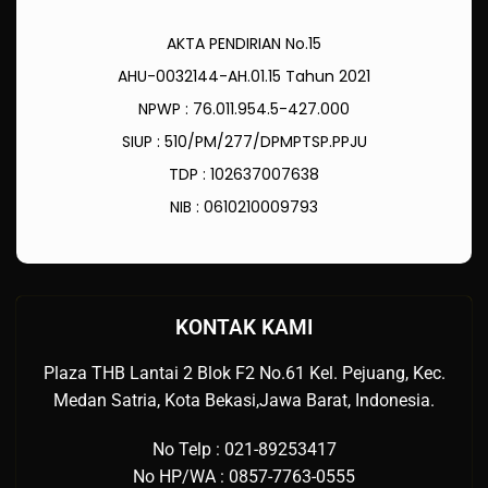
AKTA PENDIRIAN No.15
AHU-0032144-AH.01.15 Tahun 2021
NPWP : 76.011.954.5-427.000
SIUP : 510/PM/277/DPMPTSP.PPJU
TDP : 102637007638
NIB : 0610210009793
KONTAK KAMI
Plaza THB Lantai 2 Blok F2 No.61 Kel. Pejuang, Kec.
Medan Satria, Kota Bekasi,Jawa Barat, Indonesia.
No Telp : 021-89253417
No HP/WA : 0857-7763-0555