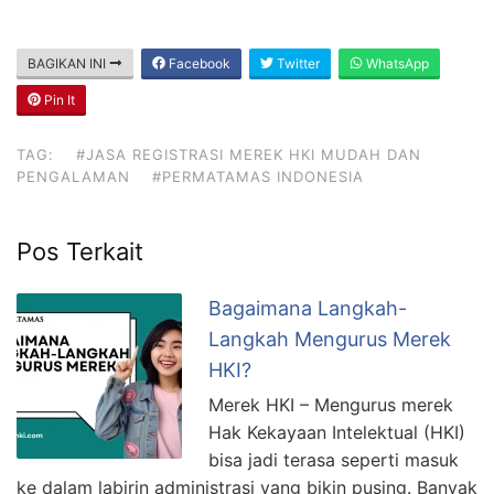
BAGIKAN INI
Facebook
Twitter
WhatsApp
Pin It
TAG:
#JASA REGISTRASI MEREK HKI MUDAH DAN
PENGALAMAN
#PERMATAMAS INDONESIA
Pos Terkait
Bagaimana Langkah-
Langkah Mengurus Merek
HKI?
Merek HKI – Mengurus merek
Hak Kekayaan Intelektual (HKI)
bisa jadi terasa seperti masuk
ke dalam labirin administrasi yang bikin pusing. Banyak