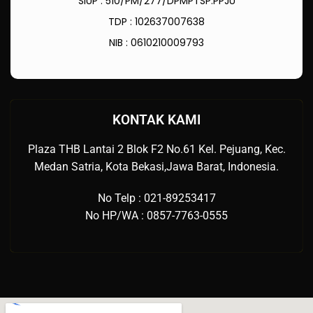
SIUP : 510/PM/277/DPMPTSP.PPJU
TDP : 102637007638
NIB : 0610210009793
KONTAK KAMI
Plaza THB Lantai 2 Blok F2 No.61 Kel. Pejuang, Kec.
Medan Satria, Kota Bekasi,Jawa Barat, Indonesia.
No Telp : 021-89253417
No HP/WA : 0857-7763-0555