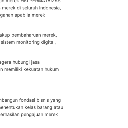
taran merek HKI PERMATAMAS
merek di seluruh Indonesia,
ggahan apabila merek
encakup pembaharuan merek,
istem monitoring digital,
egera hubungi jasa
n memiliki kekuatan hukum
mbangun fondasi bisnis yang
menentukan kelas barang atau
erhasilan pengajuan merek