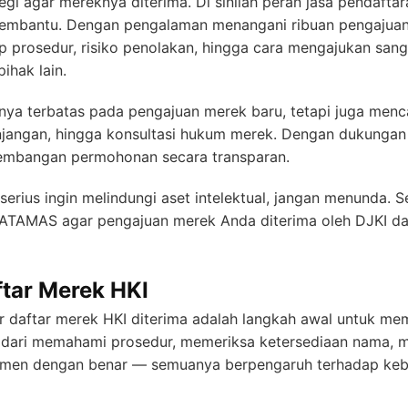
gi agar mereknya diterima. Di sinilah peran jasa pendaf
membantu. Dengan pengalaman menangani ribuan pengajuan 
p prosedur, risiko penolakan, hingga cara mengajukan san
ihak lain.
k hanya terbatas pada pengajuan merek baru, tetapi juga m
njangan, hingga konsultasi hukum merek. Dengan dukungan s
embangan permohonan secara transparan.
erius ingin melindungi aset intelektual, jangan menunda. S
ATAMAS agar pengajuan merek Anda diterima oleh DJKI da
tar Merek HKI
r daftar merek HKI diterima adalah langkah awal untuk me
i dari memahami prosedur, memeriksa ketersediaan nama, 
umen dengan benar — semuanya berpengaruh terhadap keb