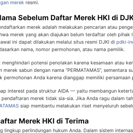
ngan merek
resmi.
Nama Sebelum Daftar Merek HKI di DJK
daftarkan merek adalah melakukan pencarian atau pengec
wa merek yang akan diajukan belum terdaftar oleh pihak l
wal ini dapat dilakukan melalui situs resmi DJKI di
pdki-in
dasarkan nama, nomor permohonan, atau nama pemilik.
at menghindari potensi penolakan karena kesamaan atau kem
an merek sabun dengan nama “PERMATAMAS”, sementara s
ak permohonan Anda karena dianggap memiliki persamaan
hap interest pada struktur AIDA — yaitu membangun ketert
 pendaftaran merek tidak sia-sia. Jika Anda ragu dalam tah
ATAMAS
siap membantu melakukan riset menyeluruh sebel
Daftar Merek HKI di Terima
g lingkup perlindungan hukum Anda. Dalam sistem internas