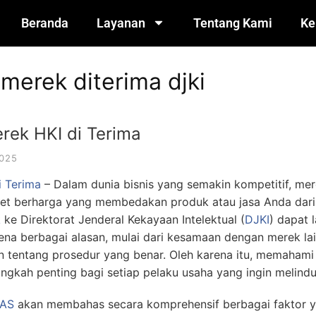
Beranda
Layanan
Tentang Kami
Ke
 merek diterima djki
rek HKI di Terima
025
i Terima
– Dalam dunia bisnis yang semakin kompetitif, mer
aset berharga yang membedakan produk atau jasa Anda dar
k
ke Direktorat Jenderal Kekayaan Intelektual (
DJKI
) dapat 
na berbagai alasan, mulai dari kesamaan dengan merek lain
entang prosedur yang benar. Oleh karena itu, memahami st
ngkah penting bagi setiap pelaku usaha yang ingin melindun
AS
akan membahas secara komprehensif berbagai faktor 