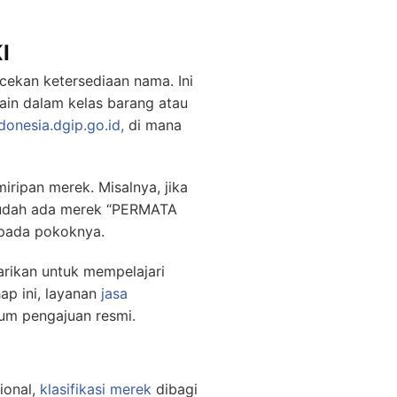
I
ekan ketersediaan nama. Ini
ain dalam kelas barang atau
donesia.dgip.go.id,
di mana
iripan merek. Misalnya, jika
udah ada merek “PERMATA
 pada pokoknya.
arikan untuk mempelajari
ap ini, layanan
jasa
um pengajuan resmi.
ional,
klasifikasi merek
dibagi