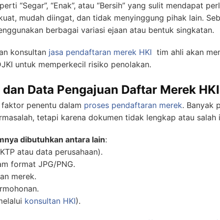
perti “Segar”, “Enak”, atau “Bersih” yang sulit mendapat p
kuat, mudah diingat, dan tidak menyinggung pihak lain. Se
nggunakan berbagai variasi ejaan atau bentuk singkatan.
an konsultan
jasa pendaftaran merek HKI
tim ahli akan me
KI untuk memperkecil risiko penolakan.
dan Data Pengajuan Daftar Merek HKI
i faktor penentu dalam
proses pendaftaran merek
. Banyak 
asalah, tetapi karena dokumen tidak lengkap atau salah i
ya dibutuhkan antara lain
:
(KTP atau data perusahaan).
lam format JPG/PNG.
kan merek.
ermohonan.
melalui
konsultan HKI
).