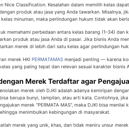
n Nice Classification. Kesalahan dalam memilih kelas dap
dengan produk atau jasa yang Anda tawarkan. Misalnya, ji
i kelas minuman, maka perlindungan hukum tidak akan berl
tuk memahami perbedaan antara kelas barang (1–34) dan kel
kan produk atau jasa Anda di pasar. Jika bisnis Anda mem
rkan merek di lebih dari satu kelas agar perlindungan huk
taran merek HKI
PERMATAMAS
menjadi penting — karena ko
as yang paling tepat dan relevan sesuai karakter bisnis 
engan Merek Terdaftar agar Pengajua
enolakan merek oleh DJKI adalah adanya kemiripan dengan
bisa berupa bunyi, tampilan, atau arti kata. Contohnya, jik
ajukan merek “PERMATA MAS”, maka DJKI bisa menilai k
 sehingga menimbulkan kebingungan di masyarakat.
tlah merek yang unik, khas, dan tidak meniru unsur merek l