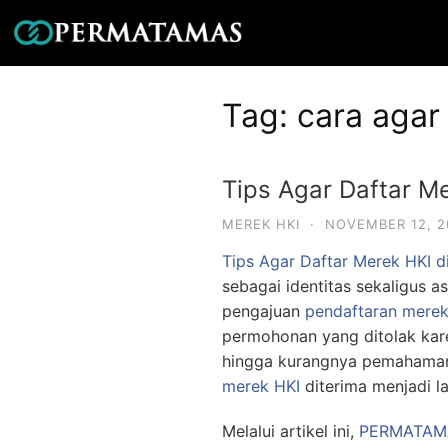
Tag:
cara agar
Tips Agar Daftar Me
MEREK HKI
·
NOVEMBER 12, 2
Tips Agar Daftar Merek HKI d
sebagai identitas sekaligus 
pengajuan
pendaftaran mere
permohonan yang ditolak kare
hingga kurangnya pemahaman t
merek HKI
diterima menjadi la
Melalui artikel ini,
PERMATAM