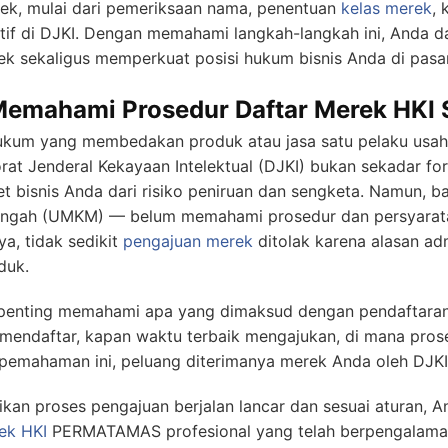
rek, mulai dari pemeriksaan nama, penentuan
kelas merek
,
tif di DJKI. Dengan memahami langkah-langkah ini, Anda 
k sekaligus memperkuat posisi hukum bisnis Anda di pasar
emahami Prosedur Daftar Merek HKI 
ukum yang membedakan produk atau jasa satu pelaku usaha
at Jenderal Kekayaan Intelektual (DJKI) bukan sekadar for
set bisnis Anda dari risiko peniruan dan sengketa. Namun,
engah (UMKM) — belum memahami prosedur dan persyarat
a, tidak sedikit
pengajuan merek
ditolak karena alasan ad
duk.
penting memahami apa yang dimaksud dengan pendaftaran
 mendaftar, kapan waktu terbaik mengajukan, di mana pros
emahaman ini, peluang diterimanya merek Anda oleh DJKI a
kan proses pengajuan berjalan lancar dan sesuai aturan,
ek
HKI
PERMATAMAS profesional yang telah berpengalama