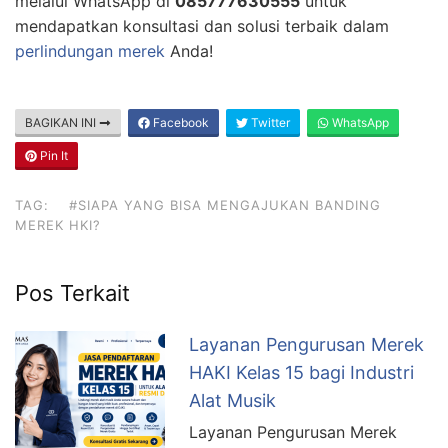
melalui WhatsApp di
085777630555
untuk
mendapatkan konsultasi dan solusi terbaik dalam
perlindungan merek
Anda!
BAGIKAN INI
Facebook
Twitter
WhatsApp
Pin It
TAG:
#SIAPA YANG BISA MENGAJUKAN BANDING
MEREK HKI?
Pos Terkait
Layanan Pengurusan Merek
HAKI Kelas 15 bagi Industri
Alat Musik
Layanan Pengurusan Merek