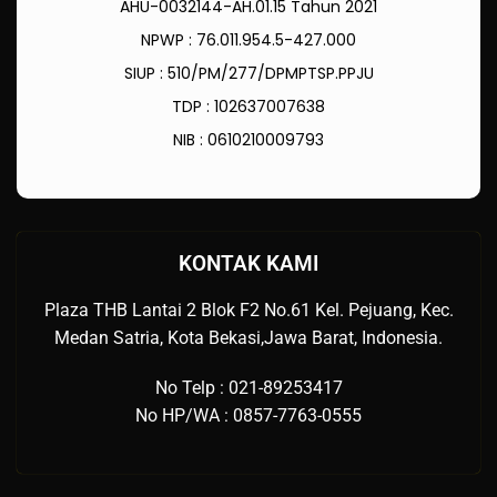
AHU-0032144-AH.01.15 Tahun 2021
NPWP : 76.011.954.5-427.000
SIUP : 510/PM/277/DPMPTSP.PPJU
TDP : 102637007638
NIB : 0610210009793
KONTAK KAMI
Plaza THB Lantai 2 Blok F2 No.61 Kel. Pejuang, Kec.
Medan Satria, Kota Bekasi,Jawa Barat, Indonesia.
No Telp : 021-89253417
No HP/WA : 0857-7763-0555