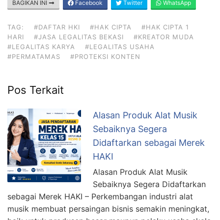
BAGIKAN INI
Facebook
Twitter
WhatsApp
TAG:
#DAFTAR HKI
#HAK CIPTA
#HAK CIPTA 1
HARI
#JASA LEGALITAS BEKASI
#KREATOR MUDA
#LEGALITAS KARYA
#LEGALITAS USAHA
#PERMATAMAS
#PROTEKSI KONTEN
Pos Terkait
Alasan Produk Alat Musik
Sebaiknya Segera
Didaftarkan sebagai Merek
HAKI
Alasan Produk Alat Musik
Sebaiknya Segera Didaftarkan
sebagai Merek HAKI – Perkembangan industri alat
musik membuat persaingan bisnis semakin meningkat,