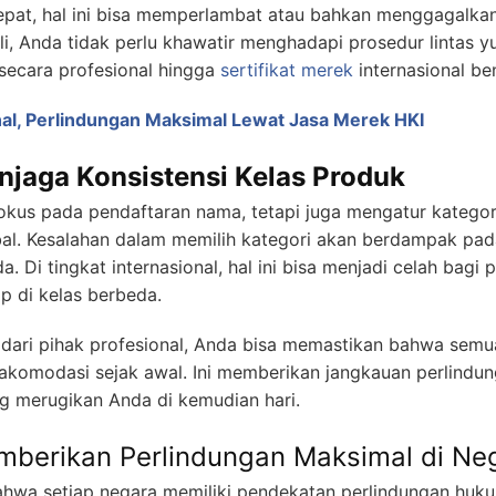
tepat, hal ini bisa memperlambat atau bahkan menggagalka
i, Anda tidak perlu khawatir menghadapi prosedur lintas y
secara profesional hingga
sertifikat merek
internasional be
al, Perlindungan Maksimal Lewat Jasa Merek HKI
njaga Konsistensi Kelas Produk
okus pada pendaftaran nama, tetapi juga mengatur kategor
obal. Kesalahan dalam memilih kategori akan berdampak pa
. Di tingkat internasional, hal ini bisa menjadi celah bagi
 di kelas berbeda.
ari pihak profesional, Anda bisa memastikan bahwa semua
akomodasi sejak awal. Ini memberikan jangkauan perlindun
g merugikan Anda di kemudian hari.
berikan Perlindungan Maksimal di Ne
wa setiap negara memiliki pendekatan perlindungan hukum