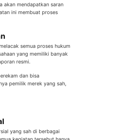
uga akan mendapatkan saran
katan ini membuat proses
an
a melacak semua proses hukum
usahaan yang memiliki banyak
aporan resmi.
terekam dan bisa
nya pemilik merek yang sah,
al
ial yang sah di berbagai
Semua kegiatan tersebut hanya