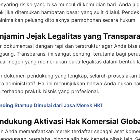
enyaring risiko yang bisa muncul di kemudian hari. Anda j
ek jika ditemukan hambatan besar yang sulit dilalui. Pende
eminimalkan peluang ditolaknya permohonan secara hukum.
njamin Jejak Legalitas yang Transpar
r dokumentasi dengan rapi dan terstruktur agar Anda bis
gsung. Transparansi ini sangat penting, terutama bagi per
ar negeri yang memerlukan bukti legalitas dalam bentuk l
n dokumen pendukung yang lengkap, seluruh proses akan 
 administratif. Hal ini menunjukkan bahwa Anda bukan ha
 terhadap praktik bisnis yang profesional.
nding Startup Dimulai dari Jasa Merek HKI
ndukung Aktivasi Hak Komersial Glob
 Anda memanfaatkan merek terdaftar sebagai aset komers
 penggunaan, waralaba, hingga alih hak kepada pihak lain. 