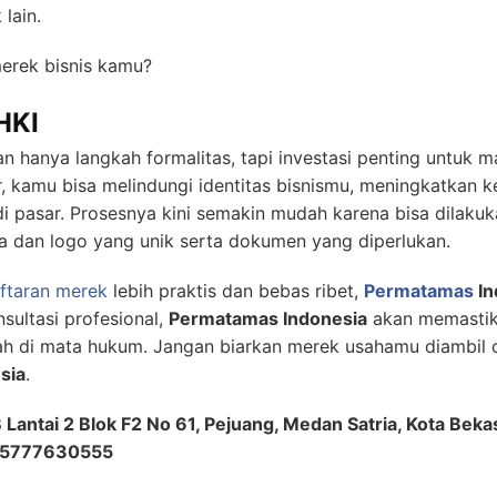
lain.
merek bisnis kamu?
HKI
 hanya langkah formalitas, tapi investasi penting untuk m
r, kamu bisa melindungi identitas bisnismu, meningkatkan 
i pasar. Prosesnya kini semakin mudah karena bisa dilakuka
dan logo yang unik serta dokumen yang diperlukan.
ftaran merek
lebih praktis dan bebas ribet,
Permatamas
In
sultasi profesional,
Permatamas Indonesia
akan memastik
ah di mata hukum. Jangan biarkan merek usahamu diambil o
sia
.
 Lantai 2 Blok F2 No 61, Pejuang, Medan Satria, Kota Beka
5777630555