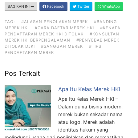
BAGIKAN INI
Facebook
Twitter
WhatsApp
TAG:
#ALASAN PENOLAKAN MEREK
#BANDING
MEREK HKI
#CARA DAFTAR MEREK HKI
#KENAPA
PENDAFTARAN MEREK HKI DITOLAK
#KONSULTAN
MEREK HKI BERPENGALAMAN
#PENYEBAB MEREK
DITOLAK DJKI
#SANGGAH MEREK
#TIPS
PENDAFTARAN MEREK
Pos Terkait
Apa Itu Kelas Merek HKI
Apa Itu Kelas Merek HKI –
Dalam dunia bisnis modern,
merek bukan sekadar nama
atau logo. Merek adalah
identitas hukum yang
melindungi usaha dari penjiplakan dan memastikan