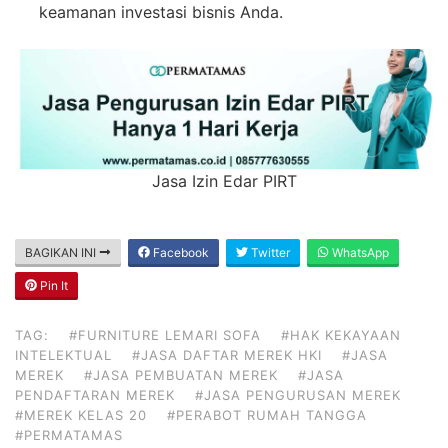
keamanan investasi bisnis Anda.
Jasa Izin Edar PIRT
BAGIKAN INI
Facebook
Twitter
WhatsApp
Pin It
TAG:
#FURNITURE LEMARI SOFA
#HAK KEKAYAAN
INTELEKTUAL
#JASA DAFTAR MEREK HKI
#JASA
MEREK
#JASA PEMBUATAN MEREK
#JASA
PENDAFTARAN MEREK
#JASA PENGURUSAN MEREK
#MEREK KELAS 20
#PERABOT RUMAH TANGGA
#PERMATAMAS