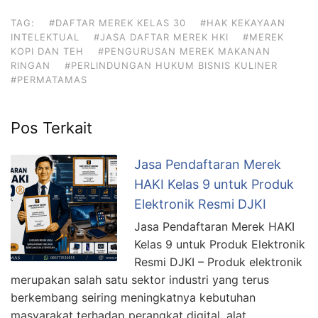
TAG:
#DAFTAR MEREK KELAS 30
#HAK KEKAYAAN
INTELEKTUAL
#JASA DAFTAR MEREK HKI
#MEREK
KOPI DAN TEH
#PENGURUSAN MEREK MAKANAN
RINGAN
#PERLINDUNGAN HUKUM BISNIS KULINER
#PERMATAMAS
Pos Terkait
Jasa Pendaftaran Merek
HAKI Kelas 9 untuk Produk
Elektronik Resmi DJKI
Jasa Pendaftaran Merek HAKI
Kelas 9 untuk Produk Elektronik
Resmi DJKI – Produk elektronik
merupakan salah satu sektor industri yang terus
berkembang seiring meningkatnya kebutuhan
masyarakat terhadap perangkat digital, alat