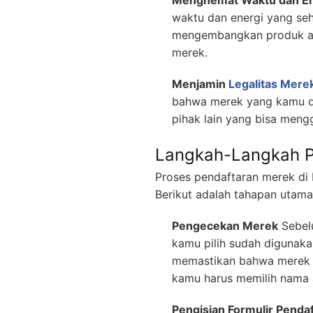
Menghemat Waktu dan En
waktu dan energi yang seh
mengembangkan produk ata
merek.
Menjamin
Legalitas Mere
bahwa merek yang kamu daf
pihak lain yang bisa men
Langkah-Langkah P
Proses pendaftaran merek di 
Berikut adalah tahapan utam
Pengecekan Merek
Sebel
kamu pilih sudah digunaka
memastikan bahwa merek ya
kamu harus memilih nama a
Pengisian Formulir Penda