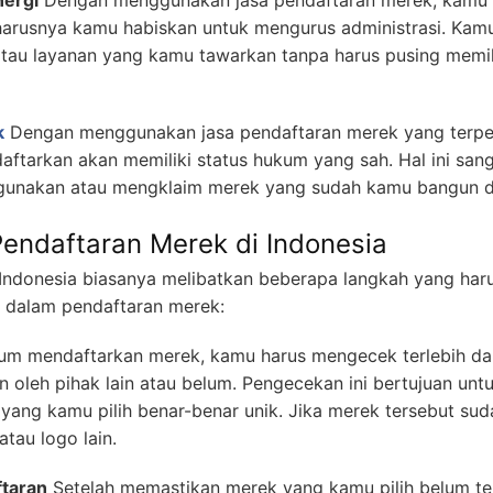
ergi
Dengan menggunakan jasa pendaftaran merek, kamu
arusnya kamu habiskan untuk mengurus administrasi. Kamu 
u layanan yang kamu tawarkan tanpa harus pusing memik
k
Dengan menggunakan jasa pendaftaran merek yang terper
tarkan akan memiliki status hukum yang sah. Hal ini sang
ggunakan atau mengklaim merek yang sudah kamu bangun 
endaftaran Merek di Indonesia
Indonesia biasanya melibatkan beberapa langkah yang harus
a dalam pendaftaran merek:
um mendaftarkan merek, kamu harus mengecek terlebih da
n oleh pihak lain atau belum. Pengecekan ini bertujuan unt
ng kamu pilih benar-benar unik. Jika merek tersebut sudah
tau logo lain.
ftaran
Setelah memastikan merek yang kamu pilih belum ter