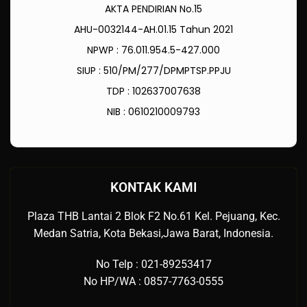
AKTA PENDIRIAN No.15
AHU-0032144-AH.01.15 Tahun 2021
NPWP : 76.011.954.5-427.000
SIUP : 510/PM/277/DPMPTSP.PPJU
TDP : 102637007638
NIB : 0610210009793
KONTAK KAMI
Plaza THB Lantai 2 Blok F2 No.61 Kel. Pejuang, Kec.
Medan Satria, Kota Bekasi,Jawa Barat, Indonesia.
No Telp : 021-89253417
No HP/WA : 0857-7763-0555