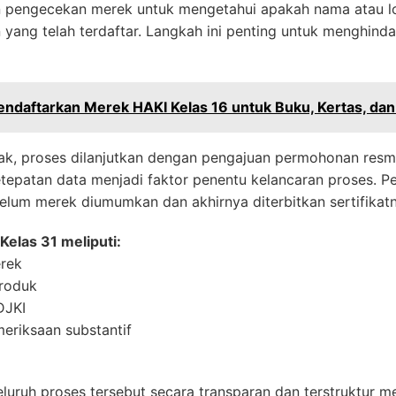
n pengecekan merek untuk mengetahui apakah nama atau lo
yang telah terdaftar. Langkah ini penting untuk menghinda
ndaftarkan Merek HAKI Kelas 16 untuk Buku, Kertas, da
ak, proses dilanjutkan dengan pengajuan permohonan resmi 
epatan data menjadi faktor penentu kelancaran proses. P
belum merek diumumkan dan akhirnya diterbitkan sertifikat
elas 31 meliputi:
erek
produk
DJKI
riksaan substantif
ruh proses tersebut secara transparan dan terstruktur me