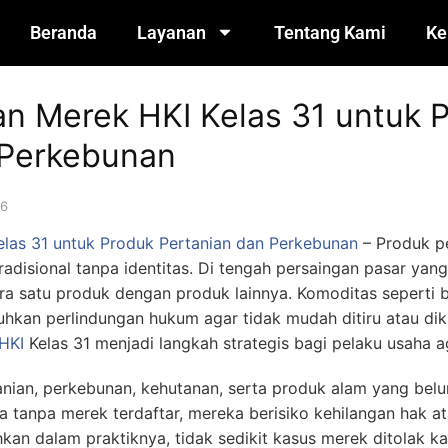
Beranda
Layanan
Tentang Kami
Ke
n Merek HKI Kelas 31 untuk 
 Perkebunan
26
las 31 untuk Produk Pertanian dan Perkebunan
– Produk pe
tradisional tanpa identitas. Di tengah persaingan pasar ya
 satu produk dengan produk lainnya. Komoditas seperti be
kan perlindungan hukum agar tidak mudah ditiru atau diklai
HKI
Kelas 31 menjadi langkah strategis bagi pelaku usaha ag
anian, perkebunan, kehutanan, serta produk alam yang belu
 tanpa merek terdaftar, mereka berisiko kehilangan hak 
kan dalam praktiknya, tidak sedikit kasus merek ditolak k