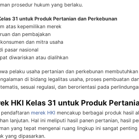
man prosedur hukum yang berlaku.
elas 31 untuk Produk Pertanian dan Perkebunan
m atas kepemilikan merek
niruan dan pembajakan
 konsumen dan mitra usaha
i pasar nasional
pat diwariskan atau dialihkan
a pelaku usaha pertanian dan perkebunan membutuhkan 
engalaman di bidang legalitas usaha, proses pembuatan da
stematis, sesuai regulasi, dan berorientasi pada perlindung
ek HKI Kelas 31 untuk Produk Pertani
m pendaftaran
merek HKI
mencakup berbagai produk hasil a
an lanjutan. Hal ini meliputi hasil panen pertanian, hasil p
an yang tepat mengenai ruang lingkup ini sangat penting
uk yang dipasarkan.