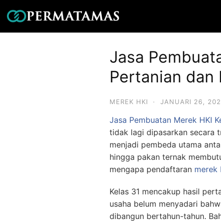
Jasa Pembuata
Pertanian dan
MEREK HKI
·
JANUARI 26, 20
Jasa Pembuatan Merek HKI Ke
tidak lagi dipasarkan secara 
menjadi pembeda utama antara
hingga pakan ternak membutuh
mengapa pendaftaran
merek 
Kelas 31 mencakup hasil pert
usaha belum menyadari bahwa
dibangun bertahun-tahun. Bah