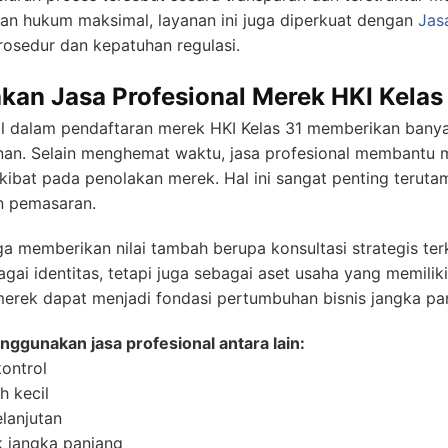
an hukum maksimal, layanan ini juga diperkuat dengan
Jas
osedur dan kepatuhan regulasi.
an Jasa Profesional Merek HKI Kelas
l dalam pendaftaran merek HKI Kelas 31 memberikan bany
nan. Selain menghemat waktu, jasa profesional membantu m
akibat pada penolakan merek. Hal ini sangat penting terut
n pemasaran.
a memberikan nilai tambah berupa konsultasi strategis t
agai identitas, tetapi juga sebagai aset usaha yang memilik
merek dapat menjadi fondasi pertumbuhan bisnis jangka pa
gunakan jasa profesional antara lain:
kontrol
h kecil
lanjutan
k jangka panjang