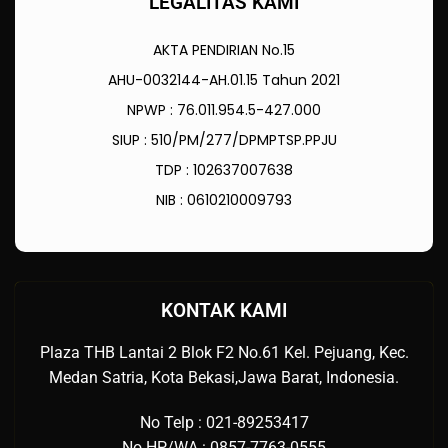
LEGALITAS KAMI
AKTA PENDIRIAN No.15
AHU-0032144-AH.01.15 Tahun 2021
NPWP : 76.011.954.5-427.000
SIUP : 510/PM/277/DPMPTSP.PPJU
TDP : 102637007638
NIB : 0610210009793
KONTAK KAMI
Plaza THB Lantai 2 Blok F2 No.61 Kel. Pejuang, Kec.
Medan Satria, Kota Bekasi,Jawa Barat, Indonesia.
No Telp : 021-89253417
No HP/WA : 0857-7763-0555