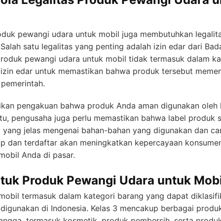
oduk pewangi udara untuk mobil juga membutuhkan legalita
 Salah satu legalitas yang penting adalah izin edar dari B
oduk pewangi udara untuk mobil tidak termasuk dalam kat
 izin edar untuk memastikan bahwa produk tersebut meme
 pemerintah.
ikan pengakuan bahwa produk Anda aman digunakan oleh
n itu, pengusaha juga perlu memastikan bahwa label produk
 yang jelas mengenai bahan-bahan yang digunakan dan ca
gkap dan terdaftar akan meningkatkan kepercayaan konsume
obil Anda di pasar.
ntuk Produk Pewangi Udara untuk Mobi
obil termasuk dalam kategori barang yang dapat diklasifi
g digunakan di Indonesia. Kelas 3 mencakup berbagai produ
angga, termasuk kosmetik, produk pembersih, serta produ