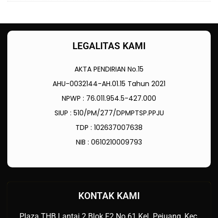
LEGALITAS KAMI
AKTA PENDIRIAN No.15
AHU-0032144-AH.01.15 Tahun 2021
NPWP : 76.011.954.5-427.000
SIUP : 510/PM/277/DPMPTSP.PPJU
TDP : 102637007638
NIB : 0610210009793
KONTAK KAMI
Plaza THB Lantai 2 Blok F2 No.61 Kel. Pejuang, Kec.