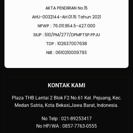
AKTA PENDIRIAN No.15
AHU-0032144-AH.01.15 Tahun 2021
NPWP : 76.011.954.5-427.000
SIUP : 510/PM/277/DPMPTSP.PPJU
TDP : 102637007638
NIB : 0610210009793
KONTAK KAMI
Plaza THB Lantai 2 Blok F2 No.61 Kel. Pejuang, Kec.
Medan Satria, Kota Bekasi,Jawa Barat, Indonesia.
No Telp : 021-89253417
No HP/WA : 0857-7763-0555