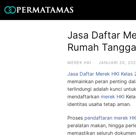
Jasa Daftar Me
Rumah Tangg
MEREK HKI
·
JANUARI 20, 20
Jasa Daftar Merek HKI Kelas
memainkan peran penting dala
terlindungi adalah kunci un
mendaftarkan
merek HKI
Kela
identitas usaha tetap aman.
Proses
pendaftaran merek
HK
peralatan makan, hingga per
memastikan seluruh dokumen 