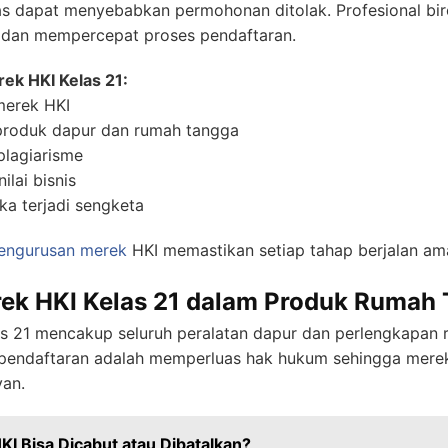
s dapat menyebabkan permohonan ditolak. Profesional bi
t dan mempercepat proses pendaftaran.
ek HKI Kelas 21:
merek HKI
produk dapur dan rumah tangga
plagiarisme
ilai bisnis
ka terjadi sengketa
pengurusan merek
HKI memastikan setiap tahap berjalan ama
ek HKI Kelas 21 dalam Produk Rumah
as 21 mencakup seluruh peralatan dapur dan perlengkapan
an pendaftaran adalah memperluas hak hukum sehingga merek
van.
I Bisa Dicabut atau Dibatalkan?