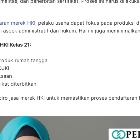
litas, dan penerbitan sertifikat. Proses ini harus dilaku
aran merek HKI
, pelaku usaha dapat fokus pada produksi 
h aspek administratif dan hukum. Hal ini juga meminimalka
KI Kelas 21:
I
produk rumah tangga
DJKI
ksaan
kat diterbitkan
ro jasa merek HKI untuk memastikan proses pendaftaran b