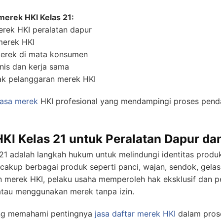
erek HKI Kelas 21:
erek HKI peralatan dapur
merek HKI
 merek di mata konsumen
is dan kerja sama
ak pelanggaran merek HKI
jasa merek
HKI profesional yang mendampingi proses penda
HKI Kelas 21 untuk Peralatan Dapur d
21 adalah langkah hukum untuk melindungi identitas prod
ncakup berbagai produk seperti panci, wajan, sendok, gel
n merek HKI, pelaku usaha memperoleh hak eksklusif dan 
tau menggunakan merek tanpa izin.
ang memahami pentingnya
jasa daftar merek HKI
dalam prose