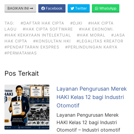
BAGIKAN INI
Facebook
Twitter
WhatsApp
TAG:
#DAFTAR HAK CIPTA
#DJKI
#HAK CIPTA
LAGU
#HAK CIPTA SOFTWARE
#HAK EKONOMI.
#HAK KEKAYAAN INTELEKTUAL
#HAK MORAL
#JASA
HAK CIPTA
#KONSULTAN HKI
#LEGALITAS KREATOR
#PENDAFTARAN EKSPRES
#PERLINDUNGAN KARYA
#PERMATAMAS
Pos Terkait
Layanan Pengurusan Merek
HAKI Kelas 12 bagi Industri
Otomotif
Layanan Pengurusan Merek
HAKI Kelas 12 bagi Industri
Otomotif – Industri otomotif