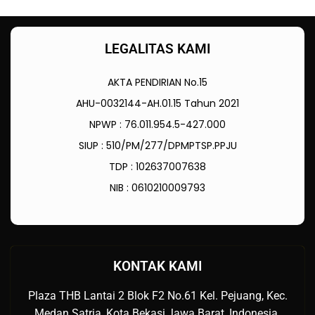
LEGALITAS KAMI
AKTA PENDIRIAN No.15
AHU-0032144-AH.01.15 Tahun 2021
NPWP : 76.011.954.5-427.000
SIUP : 510/PM/277/DPMPTSP.PPJU
TDP : 102637007638
NIB : 0610210009793
KONTAK KAMI
Plaza THB Lantai 2 Blok F2 No.61 Kel. Pejuang, Kec.
Medan Satria, Kota Bekasi,Jawa Barat, Indonesia.