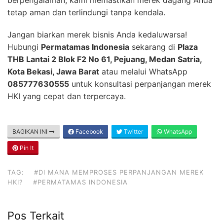
berpengalaman, kami memastikan merek dagang Anda
tetap aman dan terlindungi tanpa kendala.
Jangan biarkan merek bisnis Anda kedaluwarsa!
Hubungi
Permatamas Indonesia
sekarang di
Plaza
THB Lantai 2 Blok F2 No 61, Pejuang, Medan Satria,
Kota Bekasi, Jawa Barat
atau melalui WhatsApp
085777630555
untuk konsultasi perpanjangan merek
HKI yang cepat dan terpercaya.
BAGIKAN INI
Facebook
Twitter
WhatsApp
Pin It
TAG:
#DI MANA MEMPROSES PERPANJANGAN MEREK
HKI?
#PERMATAMAS INDONESIA
Pos Terkait