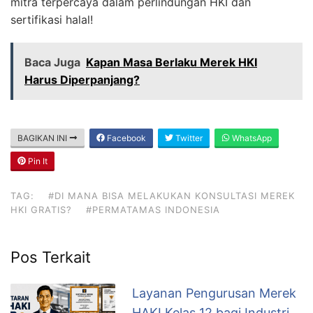
mitra terpercaya dalam perlindungan HKI dan
sertifikasi halal!
Baca Juga
Kapan Masa Berlaku Merek HKI
Harus Diperpanjang?
BAGIKAN INI
Facebook
Twitter
WhatsApp
Pin It
TAG:
#DI MANA BISA MELAKUKAN KONSULTASI MEREK
HKI GRATIS?
#PERMATAMAS INDONESIA
Pos Terkait
Layanan Pengurusan Merek
HAKI Kelas 12 bagi Industri