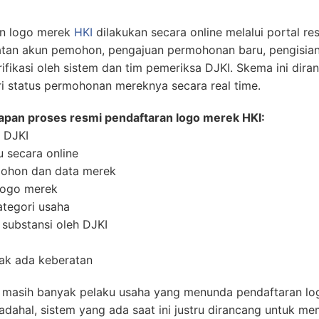
an logo merek
HKI
dilakukan secara online melalui portal r
uatan akun pemohon, pengajuan permohonan baru, pengisia
fikasi oleh sistem dan tim pemeriksa DJKI. Skema ini dira
i status permohonan mereknya secara real time.
pan proses resmi pendaftaran logo merek HKI:
m DJKI
 secara online
emohon dan data merek
 logo merek
tegori usaha
 substansi oleh DJKI
idak ada keberatan
 masih banyak pelaku usaha yang menunda pendaftaran l
adahal, sistem yang ada saat ini justru dirancang untuk 