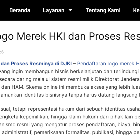
Beranda
Layanan
Tentang Kami
Ke
ogo Merek HKI dan Proses Res
26
 dan Proses Resminya di DJKI
–
Pendaftaran logo
merek H
ang ingin membangun bisnis berkelanjutan dan terlindungi h
ecara daring melalui sistem resmi milik Direktorat Jenderal
 dan HAM. Skema online ini membuka akses yang lebih l
mankan identitas bisnisnya tanpa harus datang langsung 
ual, tetapi representasi hukum dari sebuah identitas usaha
sengketa kepemilikan, hingga klaim hukum dari pihak lain bi
anisme resmi yang mengatur proses pendaftaran, biaya, hi
 administratif, pemeriksaan formalitas, publikasi, hingga p