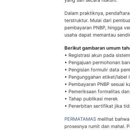
yang sah secara hukum.
Dalam praktiknya, pendaftar
terstruktur. Mulai dari pemb
pembayaran PNBP, hingga veri
usaha dapat memantau sendir
Berikut gambaran umum taha
• Registrasi akun pada siste
• Pengajuan permohonan baru
• Pengisian formulir data p
• Pengunggahan etiket/label
• Pembayaran PNBP sesuai ka
• Pemeriksaan formalitas dan
• Tahap publikasi merek
• Penerbitan sertifikat jika t
PERMATAMAS
melihat bahwa
prosesnya rumit dan mahal. P