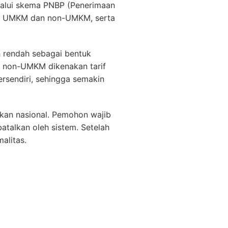
elalui skema PNBP (Penerimaan
itu UMKM dan non-UMKM, serta
h rendah sebagai bentuk
u non-UMKM dikenakan tarif
ersendiri, sehingga semakin
nkan nasional. Pemohon wajib
talkan oleh sistem. Setelah
alitas.