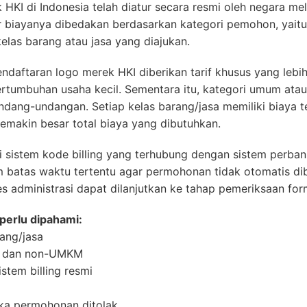
 HKI di Indonesia telah diatur secara resmi oleh negara m
ur biayanya dibedakan berdasarkan kategori pemohon, ya
elas barang atau jasa yang diajukan.
daftaran logo merek HKI diberikan tarif khusus yang lebi
rtumbuhan usaha kecil. Sementara itu, kategori umum ata
ndang-undangan. Setiap kelas barang/jasa memiliki biaya t
semakin besar total biaya yang dibutuhkan.
 sistem kode billing yang terhubung dengan sistem perba
batas waktu tertentu agar permohonan tidak otomatis diba
s administrasi dapat dilanjutkan ke tahap pemeriksaan form
perlu dipahami:
rang/jasa
M dan non-UMKM
stem billing resmi
ika permohonan ditolak