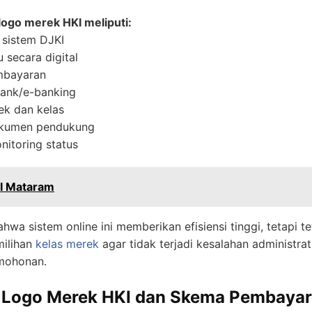
logo merek HKI meliputi:
 sistem DJKI
secara digital
mbayaran
bank/e-banking
ek dan kelas
okumen pendukung
itoring status
I Mataram
sistem online ini memberikan efisiensi tinggi, tetapi te
milihan
kelas merek
agar tidak terjadi kesalahan administrat
mohonan.
r Logo Merek HKI dan Skema Pembaya