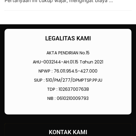
Pertanyaan ini cukup wajar, mengingat biaya …
LEGALITAS KAMI
AKTA PENDIRIAN No.15
AHU-0032144-AH.01.15 Tahun 2021
NPWP : 76.011.954.5-427.000
SIUP : 510/PM/277/DPMPTSP.PPJU
TDP : 102637007638
NIB : 0610210009793
KONTAK KAMI