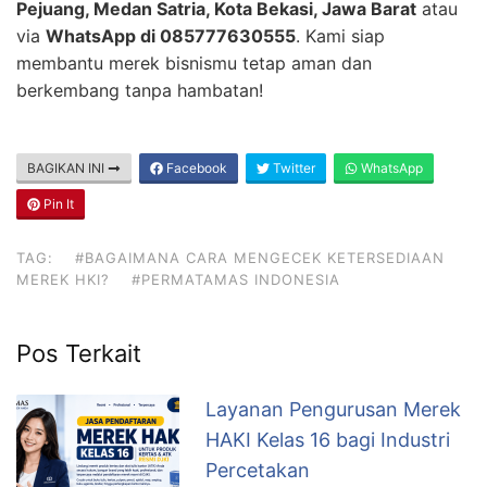
Pejuang, Medan Satria, Kota Bekasi, Jawa Barat
atau
via
WhatsApp di 085777630555
. Kami siap
membantu merek bisnismu tetap aman dan
berkembang tanpa hambatan!
BAGIKAN INI
Facebook
Twitter
WhatsApp
Pin It
TAG:
#BAGAIMANA CARA MENGECEK KETERSEDIAAN
MEREK HKI?
#PERMATAMAS INDONESIA
Pos Terkait
Layanan Pengurusan Merek
HAKI Kelas 16 bagi Industri
Percetakan