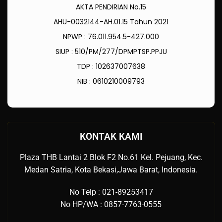
AKTA PENDIRIAN No.15
AHU-0032144-AH.01.15 Tahun 2021
NPWP : 76.011.954.5-427.000
SIUP : 510/PM/277/DPMPTSP.PPJU
TDP : 102637007638
NIB : 0610210009793
KONTAK KAMI
Plaza THB Lantai 2 Blok F2 No.61 Kel. Pejuang, Kec.
Medan Satria, Kota Bekasi,Jawa Barat, Indonesia.
No Telp : 021-89253417
No HP/WA : 0857-7763-0555