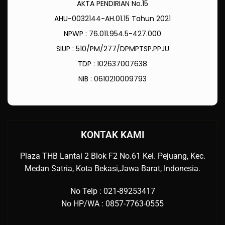
AKTA PENDIRIAN No.15
AHU-0032144-AH.01.15 Tahun 2021
NPWP : 76.011.954.5-427.000
SIUP : 510/PM/277/DPMPTSP.PPJU
TDP : 102637007638
NIB : 0610210009793
KONTAK KAMI
Plaza THB Lantai 2 Blok F2 No.61 Kel. Pejuang, Kec.
Medan Satria, Kota Bekasi,Jawa Barat, Indonesia.
No Telp : 021-89253417
No HP/WA : 0857-7763-0555