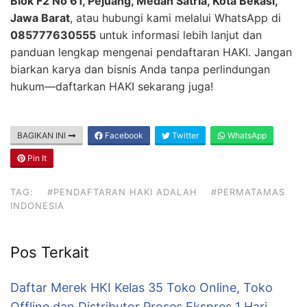
Blok F2 No 61, Pejuang, Medan Satria, Kota Bekasi,
Jawa Barat
, atau hubungi kami melalui WhatsApp di
085777630555
untuk informasi lebih lanjut dan
panduan lengkap mengenai pendaftaran HAKI. Jangan
biarkan karya dan bisnis Anda tanpa perlindungan
hukum—daftarkan HAKI sekarang juga!
BAGIKAN INI
Facebook
Twitter
WhatsApp
Pin It
TAG:
#PENDAFTARAN HAKI ADALAH
#PERMATAMAS
INDONESIA
Pos Terkait
Daftar Merek HKI Kelas 35 Toko Online, Toko
Offline dan Distributor Proses Ekspres 1 Hari