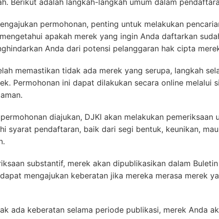
ah. Berikut adalah langkah-langkah umum dalam pendaftar
engajukan permohonan, penting untuk melakukan pencarian
k mengetahui apakah merek yang ingin Anda daftarkan suda
nghindarkan Anda dari potensi pelanggaran hak cipta merek
telah memastikan tidak ada merek yang serupa, langkah se
. Permohonan ini dapat dilakukan secara online melalui si
laman.
h permohonan diajukan, DJKI akan melakukan pemeriksaan
 syarat pendaftaran, baik dari segi bentuk, keunikan, ma
n.
riksaan substantif, merek akan dipublikasikan dalam Buleti
in dapat mengajukan keberatan jika mereka merasa merek y
idak ada keberatan selama periode publikasi, merek Anda aka