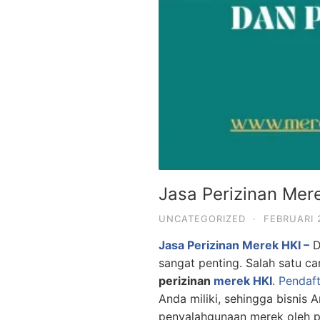
Jasa Perizinan Me
UNCATEGORIZED
·
FEBRUARI 
Jasa Perizinan Merek HKI –
D
sangat penting. Salah satu c
perizinan
merek HKI
.
Pendaf
Anda miliki, sehingga bisnis
penyalahgunaan merek oleh pi