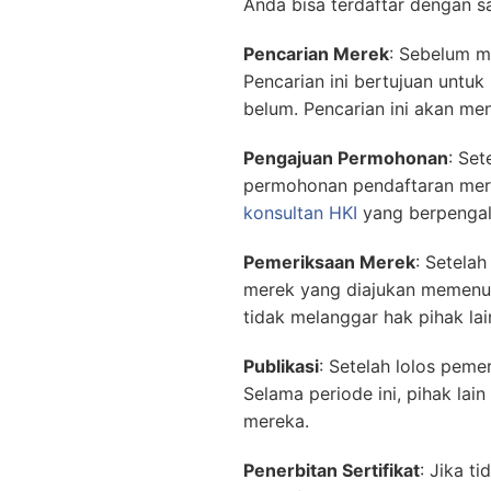
Anda bisa terdaftar dengan s
Pencarian Merek
: Sebelum m
Pencarian ini bertujuan untu
belum. Pencarian ini akan me
Pengajuan Permohonan
: Se
permohonan pendaftaran merek
konsultan HKI
yang berpenga
Pemeriksaan Merek
: Setela
merek yang diajukan memenuhi
tidak melanggar hak pihak lai
Publikasi
: Setelah lolos peme
Selama periode ini, pihak la
mereka.
Penerbitan Sertifikat
: Jika t