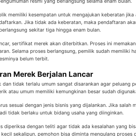
pengumuman resmi yang berlangsung selama enam bulan.
ik memiliki kesempatan untuk mengajukan keberatan jika
didaftarkan. Jika tidak ada keberatan, maka pendaftaran ak
berlangsung sekitar tiga hingga enam bulan.
ncar, sertifikat merek akan diterbitkan. Proses ini memakan
aran. Selama proses berlangsung, pemilik sudah memiliki ha
resminya belum terbit.
ran Merek Berjalan Lancar
an tidak terlalu umum sangat disarankan agar peluang pe
erik atau umum memiliki kemungkinan besar sudah digunakan
rus sesuai dengan jenis bisnis yang dijalankan. Jika salah 
jadi tidak berlaku untuk bidang usaha yang diinginkan.
 diperiksa dengan teliti agar tidak ada kesalahan yang b
an kecil sekalipun, pemohon bisa diminta mengulang proses d