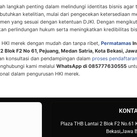
h langkah penting dalam melindungi identitas bisnis agar 
tuhkan ketelitian, mulai dari pengecekan ketersediaan me
umen yang sesuai dengan ketentuan DJKI. Dengan mengikut
an perlindungan hukum serta meningkatkan kredibilitas bi
n HKI merek dengan mudah dan tanpa ribet,
Permatamas
In
 2 Blok F2 No 61, Pejuang, Medan Satria, Kota Bekasi, Jaw
an konsultasi dan pendampingan dalam
proses pendaftara
enghubungi kami melalui
WhatsApp di 085777630555
unt
ional dalam pengurusan HKI merek.
KONTA
Plaza THB Lantai 2 Blok F2 No.61 K
Bekasi,Jawa B