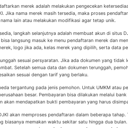
ftarkan merek adalah melakukan pengecekan ketersediaa
I. Jika nama merek masih tersedia, maka proses pendaftara
f nama lain atau melakukan modifikasi agar tetap unik.
edia, langkah selanjutnya adalah membuat akun di situs D
if, bisa langsung masuk ke menu pendaftaran merek dan meng
rek, logo jika ada, kelas merek yang dipilih, serta data p
nggah sesuai persyaratan. Jika ada dokumen yang tidak le
hambat. Setelah semua data dan dokumen terunggah, pem
saikan sesuai dengan tarif yang berlaku.
eda tergantung pada jenis pemohon. Untuk UMKM atau per
erusahaan besar. Pembayaran bisa dilakukan melalui bank
on akan mendapatkan bukti pembayaran yang harus disimpan
 DJKI akan memproses pendaftaran dalam beberapa tahap.
ng biasanya memakan waktu sekitar satu hingga dua bulan. 