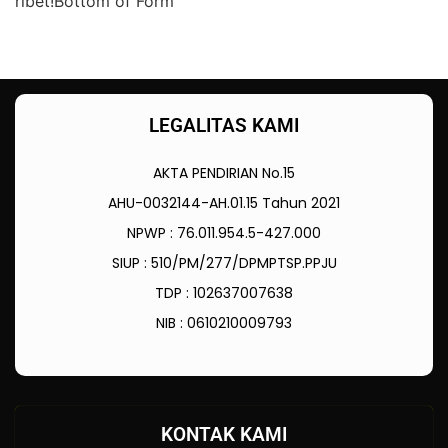
ribet!Bottom of Form
LEGALITAS KAMI
AKTA PENDIRIAN No.15
AHU-0032144-AH.01.15 Tahun 2021
NPWP : 76.011.954.5-427.000
SIUP : 510/PM/277/DPMPTSP.PPJU
TDP : 102637007638
NIB : 0610210009793
KONTAK KAMI