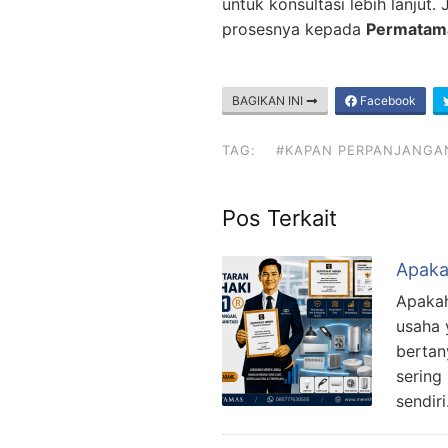
untuk konsultasi lebih lanju
prosesnya kepada
Permatama
BAGIKAN INI
Facebook
TAG:
#KAPAN PERPANJANGAN
Pos Terkait
Apaka
Apakah
usaha 
bertan
sering
sendir