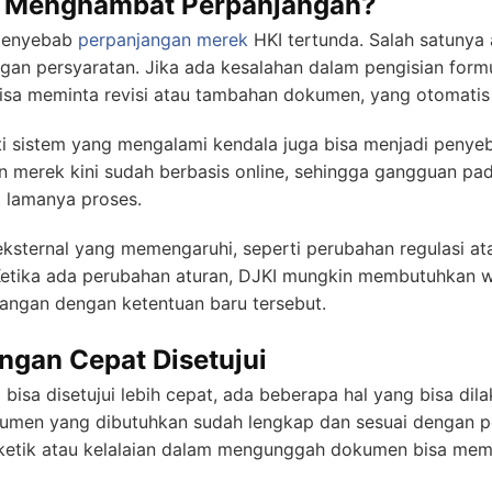
a Menghambat Perpanjangan?
 penyebab
perpanjangan merek
HKI tertunda. Salah satunya
ngan persyaratan. Jika ada kesalahan dalam pengisian for
 bisa meminta revisi atau tambahan dokumen, yang otomati
erti sistem yang mengalami kendala juga bisa menjadi peny
 merek kini sudah berbasis online, sehingga gangguan pa
 lamanya proses.
 eksternal yang memengaruhi, seperti perubahan regulasi at
Ketika ada perubahan aturan, DJKI mungkin membutuhkan w
angan dengan ketentuan baru tersebut.
ngan Cepat Disetujui
isa disetujui lebih cepat, ada beberapa hal yang bisa dil
umen yang dibutuhkan sudah lengkap dan sesuai dengan pe
h ketik atau kelalaian dalam mengunggah dokumen bisa me