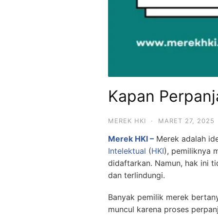
Kapan Perpanj
MEREK HKI
·
MARET 27, 2025
Merek HKI –
Merek adalah ide
Intelektual
(
HKI
), pemiliknya
didaftarkan. Namun, hak ini 
dan terlindungi.
Banyak pemilik merek bertan
muncul karena proses perpan