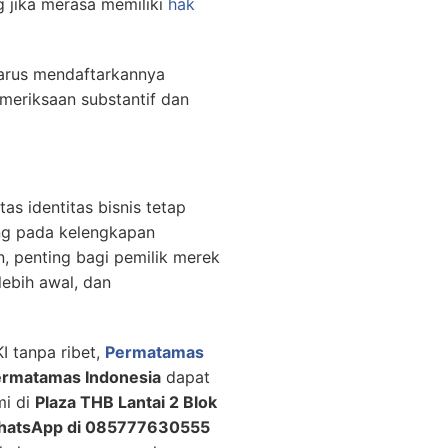
g jika merasa memiliki
hak
harus mendaftarkannya
emeriksaan substantif dan
s identitas bisnis tetap
ung pada kelengkapan
n, penting bagi pemilik merek
ebih awal, dan
I tanpa ribet,
Permatamas
rmatamas Indonesia
dapat
mi di
Plaza THB Lantai 2 Blok
atsApp di 085777630555