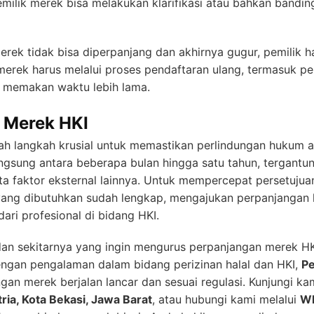
Pemilik merek bisa melakukan klarifikasi atau bahkan bandin
erek tidak bisa diperpanjang dan akhirnya gugur, pemilik 
i merek harus melalui proses pendaftaran ulang, termasuk p
n memakan waktu lebih lama.
 Merek HKI
h langkah krusial untuk memastikan perlindungan hukum ata
angsung antara beberapa bulan hingga satu tahun, tergant
ta faktor eksternal lainnya. Untuk mempercepat persetujua
ng dibutuhkan sudah lengkap, mengajukan perpanjangan l
ri profesional di bidang HKI.
 dan sekitarnya yang ingin mengurus perpanjangan merek HK
gan pengalaman dalam bidang perizinan halal dan HKI,
Pe
an merek berjalan lancar dan sesuai regulasi. Kunjungi ka
ria, Kota Bekasi, Jawa Barat
, atau hubungi kami melalui
Wh