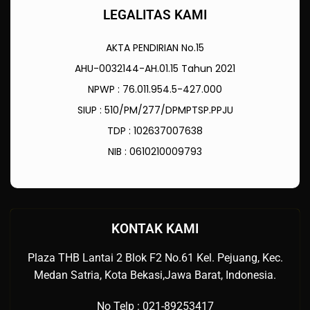
LEGALITAS KAMI
AKTA PENDIRIAN No.15
AHU-0032144-AH.01.15 Tahun 2021
NPWP : 76.011.954.5-427.000
SIUP : 510/PM/277/DPMPTSP.PPJU
TDP : 102637007638
NIB : 0610210009793
KONTAK KAMI
Plaza THB Lantai 2 Blok F2 No.61 Kel. Pejuang, Kec.
Medan Satria, Kota Bekasi,Jawa Barat, Indonesia.
No Telp : 021-89253417