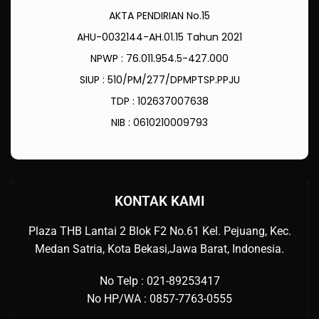
AKTA PENDIRIAN No.15
AHU-0032144-AH.01.15 Tahun 2021
NPWP : 76.011.954.5-427.000
SIUP : 510/PM/277/DPMPTSP.PPJU
TDP : 102637007638
NIB : 0610210009793
KONTAK KAMI
Plaza THB Lantai 2 Blok F2 No.61 Kel. Pejuang, Kec.
Medan Satria, Kota Bekasi,Jawa Barat, Indonesia.
No Telp : 021-89253417
No HP/WA : 0857-7763-0555