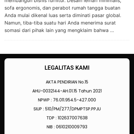
membangun bisnis furnitur. Desain lemari minimalis,
sofa ergonomis, dan perabot rumah tangga buatan
Anda mulai dikenal luas serta diminati pasar global.
Namun, tiba-tiba suatu hari Anda menerima surat
somasi dari pihak lain yang mengklaim bahwa …
LEGALITAS KAMI
AKTA PENDIRIAN No.15
AHU-0032144-AH.01.15 Tahun 2021
NPWP : 76.011.954.5-427.000
SIUP : 510/PM/277/DPMPTSP.PPJU
TDP : 102637007638
NIB : 0610210009793