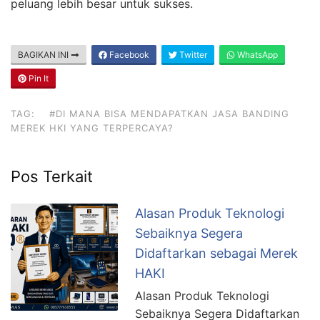
peluang lebih besar untuk sukses.
BAGIKAN INI
Facebook
Twitter
WhatsApp
Pin It
TAG:
#DI MANA BISA MENDAPATKAN JASA BANDING
MEREK HKI YANG TERPERCAYA?
Pos Terkait
Alasan Produk Teknologi
Sebaiknya Segera
Didaftarkan sebagai Merek
HAKI
Alasan Produk Teknologi
Sebaiknya Segera Didaftarkan