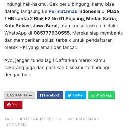
lindungi hak-hakmu. Gak perlu bingung, kamu bisa
datang langsung ke
Permatamas
Indonesia
di
Plaza
THB Lantai 2 Blok F2 No 61 Pejuang, Medan Satria,
Kota Bekasi, Jawa Barat
, atau konsultasikan melalui
WhatsApp di
085777630555
. Mereka siap membantu
dan memberikan solusi terbaik untuk pendaftaran
merek HKI yang aman dan lancar.
Ayo, jangan tunda lagi! Daftarkan merek kamu
sekarang juga dan pastikan bisnismu terlindungi
dengan baik.
BAGIKAN INI
Facebook
Twitter
WhatsApp
Pin It
TAG:
#DAFTAR MEREK HKI
#PERMATAMAS
INDONESIA