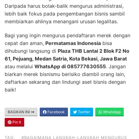
Daripada harus bolak-balik mengurus administrasi,
lebih baik fokus pada pengembangan bisnis sambil
membiarkan ahlinya menangani urusan legalitas.
Bagi yang ingin mengurus pendaftaran merek dengan
cepat dan aman,
Permatamas Indonesia
bisa
dihubungi langsung di
Plaza THB Lantai 2 Blok F2 No
61, Pejuang, Medan Satria, Kota Bekasi, Jawa Barat
atau melalui
WhatsApp di 085777630555
. Jangan
biarkan merek bisnismu berisiko diambil orang lain,
daftarkan sekarang dan lindungi aset bisnis dengan
baik!
BAGIKAN INI
Facebook
Twitter
WhatsApp
Pin It
TAG:
#BAGAIMANA LANGKAH-LANGKAH MENGURUS