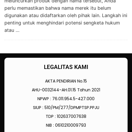
meluncurkan produk dengan nama tersebut, Anda
perlu memastikan bahwa nama merek itu belum
digunakan atau didaftarkan oleh pihak lain. Langkah ini
penting untuk menghindari potensi sengketa hukum
atau …
LEGALITAS KAMI
AKTA PENDIRIAN No.15
AHU-0032144-AH.01.15 Tahun 2021
NPWP : 76.011.954.5-427.000
SIUP : 510/PM/277/DPMPTSP.PPJU
TDP : 102637007638
NIB : 0610210009793