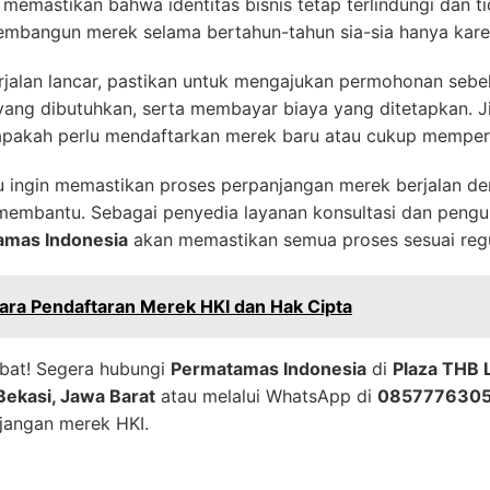
mastikan bahwa identitas bisnis tetap terlindungi dan tida
embangun merek selama bertahun-tahun sia-sia hanya kar
jalan lancar, pastikan untuk mengajukan permohonan sebe
ng dibutuhkan, serta membayar biaya yang ditetapkan. Ji
apakah perlu mendaftarkan merek baru atau cukup memper
u ingin memastikan proses perpanjangan merek berjalan d
membantu. Sebagai penyedia layanan konsultasi dan pengur
amas Indonesia
akan memastikan semua proses sesuai regu
ara Pendaftaran Merek HKI dan Hak Cipta
bat! Segera hubungi
Permatamas Indonesia
di
Plaza THB L
Bekasi, Jawa Barat
atau melalui WhatsApp di
085777630
jangan merek HKI.