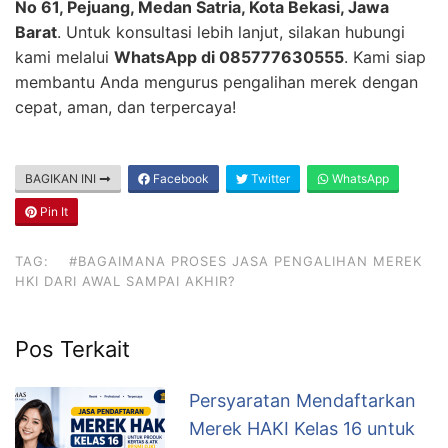
No 61, Pejuang, Medan Satria, Kota Bekasi, Jawa
Barat
. Untuk konsultasi lebih lanjut, silakan hubungi
kami melalui
WhatsApp di 085777630555
. Kami siap
membantu Anda mengurus pengalihan merek dengan
cepat, aman, dan terpercaya!
BAGIKAN INI
Facebook
Twitter
WhatsApp
Pin It
TAG:
#BAGAIMANA PROSES JASA PENGALIHAN MEREK
HKI DARI AWAL SAMPAI AKHIR?
Pos Terkait
Persyaratan Mendaftarkan
Merek HAKI Kelas 16 untuk