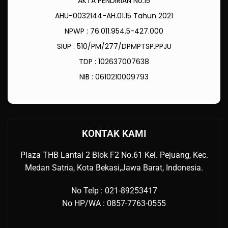
AKTA PENDIRIAN No.15
AHU-0032144-AH.01.15 Tahun 2021
NPWP : 76.011.954.5-427.000
SIUP : 510/PM/277/DPMPTSP.PPJU
TDP : 102637007638
NIB : 0610210009793
KONTAK KAMI
Plaza THB Lantai 2 Blok F2 No.61 Kel. Pejuang, Kec.
Medan Satria, Kota Bekasi,Jawa Barat, Indonesia.
No Telp : 021-89253417
No HP/WA : 0857-7763-0555